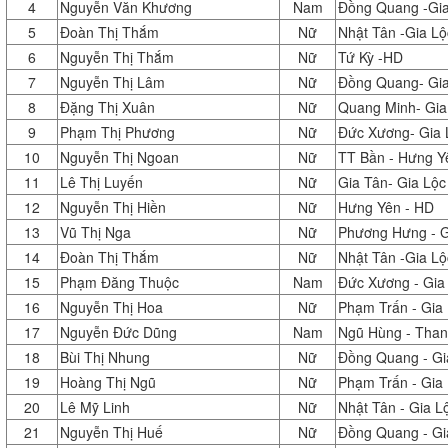
4
Nguyễn Văn Khương
Nam
Đồng Quang -Gi
5
Đoàn Thị Thắm
Nữ
Nhật Tân -Gia L
6
Nguyễn Thị Thắm
Nữ
Tứ Kỳ -HD
7
Nguyễn Thị Lâm
Nữ
Đồng Quang- Gi
8
Đặng Thị Xuân
Nữ
Quang Minh- Gia
9
Phạm Thị Phương
Nữ
Đức Xương- Gia
10
Nguyễn Thị Ngoan
Nữ
TT Bần - Hưng Y
11
Lê Thị Luyến
Nữ
Gia Tân- Gia Lộc
12
Nguyễn Thị Hiền
Nữ
Hưng Yên - HD
13
Vũ Thị Nga
Nữ
Phương Hưng - G
14
Đoàn Thị Thắm
Nữ
Nhật Tân -Gia L
15
Phạm Đăng Thuộc
Nam
Đức Xương - Gia
16
Nguyễn Thị Hoa
Nữ
Phạm Trấn - Gia 
17
Nguyễn Đức Dũng
Nam
Ngũ Hùng - Than
18
Bùi Thị Nhung
Nữ
Đồng Quang - Gi
19
Hoàng Thị Ngũ
Nữ
Phạm Trấn - Gia 
20
Lê Mỹ Linh
Nữ
Nhật Tân - Gia L
21
Nguyễn Thị Huế
Nữ
Đồng Quang - Gi