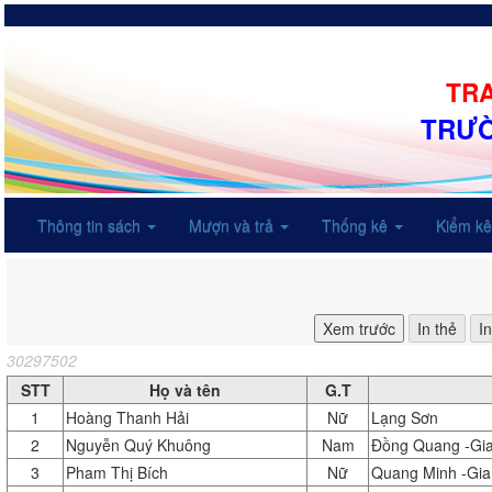
TRA
TRƯỜ
Thông tin sách
Mượn và trả
Thống kê
Kiểm k
30297502
STT
Họ và tên
G.T
1
Hoàng Thanh Hải
Nữ
Lạng Sơn
2
Nguyễn Quý Khuông
Nam
Đồng Quang -Gi
3
Pham Thị Bích
Nữ
Quang Minh -Gia