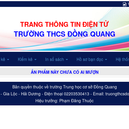
TRANG THÔNG TIN ĐIỆN TỬ
TRƯỜNG THCS ĐỒNG QUANG
 kê
Kiểm kê
In sổ sách
Hồ sơ bạn đọc
Hệ thố
ẤN PHẨM NÀY CHƯA CÓ AI MƯỢN
Bản quyền thuộc về trường Trung học cơ sở Đồng Quang
 - Gia Lộc - Hải Dương - Điện thoại 02203530413 - Email: truongthc
Hiệu trưởng: Phạm Đăng Thuộc