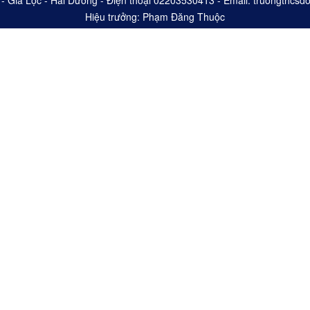
 - Gia Lộc - Hải Dương - Điện thoại 02203530413 - Email: truongthc
Hiệu trưởng: Phạm Đăng Thuộc