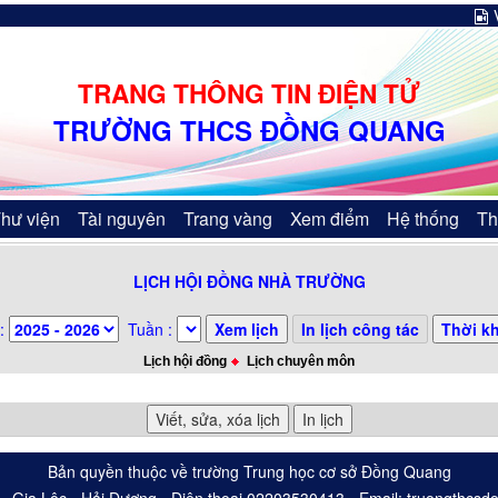
TRANG THÔNG TIN ĐIỆN TỬ
TRƯỜNG THCS ĐỒNG QUANG
hư viện
Tài nguyên
Trang vàng
Xem điểm
Hệ thống
Th
LỊCH HỘI ĐỒNG NHÀ TRƯỜNG
:
Tuần :
Lịch hội đồng
Lịch chuyên môn
Bản quyền thuộc về trường Trung học cơ sở Đồng Quang